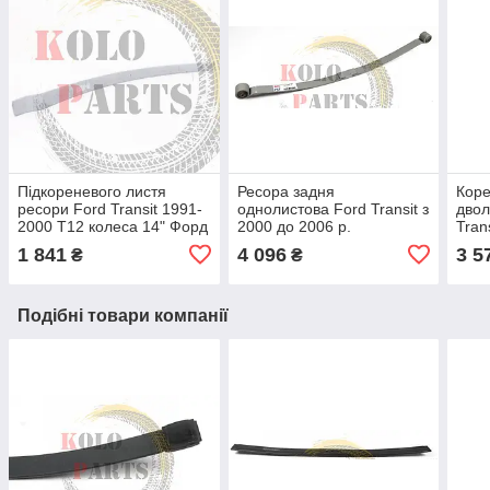
Підкореневого листя
Ресора задня
Коре
ресори Ford Transit 1991-
однолистова Ford Transit з
двол
2000 Т12 колеса 14" Форд
2000 до 2006 р.
Tran
Транзит ресора
(корочена) Форд Транзит
Форд
1 841
4 096
3 5
₴
₴
посилення (підресорник)
лист ресори кореної
ресо
Подібні товари компанії