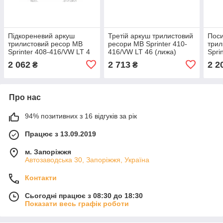
Підкореневий аркуш
Третій аркуш трилистовий
Пос
трилистовий ресор MB
ресори MB Sprinter 410-
трил
Sprinter 408-416/VW LT 4
416/VW LT 46 (лижа)
Spri
двокатковий Спринтер
Спринтер
(під
2 062
2 713
2 2
₴
₴
Про нас
94% позитивних з 16 відгуків за рік
Працює з 13.09.2019
м. Запоріжжя
Автозаводська 30, Запоріжжя, Україна
Контакти
Сьогодні працює з 08:30 до 18:30
Показати весь графік роботи