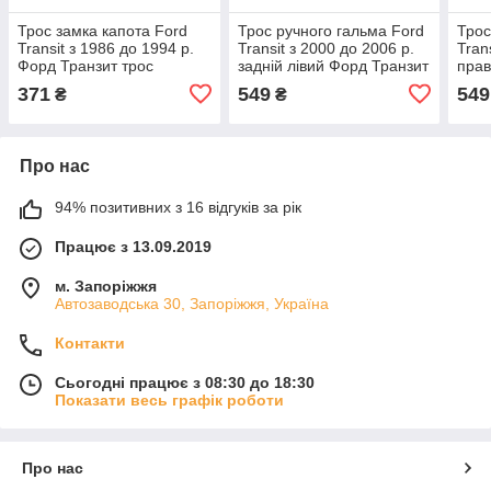
Трос замка капота Ford
Трос ручного гальма Ford
Трос
Transit з 1986 до 1994 р.
Transit з 2000 до 2006 р.
Tran
Форд Транзит трос
задній лівий Форд Транзит
прав
відкривання на капот
ручка стоякового гальма
ручк
371
549
549
₴
₴
Про нас
94% позитивних з 16 відгуків за рік
Працює з 13.09.2019
м. Запоріжжя
Автозаводська 30, Запоріжжя, Україна
Контакти
Сьогодні працює з 08:30 до 18:30
Показати весь графік роботи
Про нас