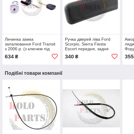
Личинка замка
Ручка дверей ліва Ford
Амор
запалювання Ford Transit
Scorpio, Sierra Fiesta
ляди
з 2006 р. (з ключем під
Escort передня, задня
Форд
іммобілайзер і звичайним)
зовнішня ліва Форд
елем
634
340
355
₴
₴
Форд Транзит
Скорпіо Сіера Ecкорт
Подібні товари компанії