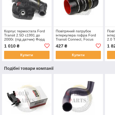
Корпус термостата Ford
Повітряний патрубок
Пові
Transit 2.5D с1991 до
інтеркулера гофра Ford
інте
2000г. (під датчик) Форд
Transit Connect, Focus
2.0 
Транзит флянець
Форд Транзит Конект,
кла
1 010
427
1 8
₴
₴
Фокус трубка радіатора
Тран
Купити
Купити
Подібні товари компанії