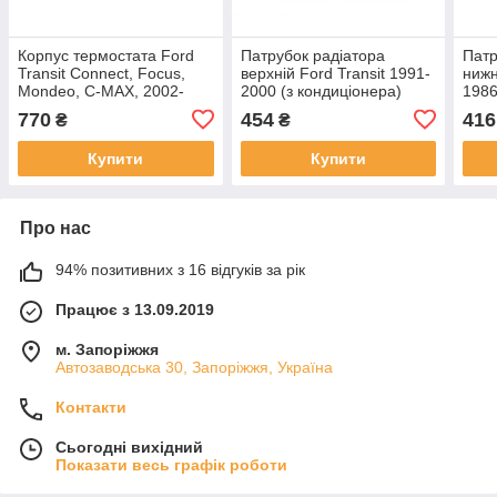
Корпус термостата Ford
Патрубок радіатора
Патр
Transit Connect, Focus,
верхній Ford Transit 1991-
нижн
Mondeo, C-MAX, 2002-
2000 (з кондиціонера)
1986
2015 (1.8TDCI) Форд
Форд Транзит
труб
770
454
416
₴
₴
Конект, Фокус, Мондео
охолодження на радіатор
двиг
Купити
Купити
Про нас
94% позитивних з 16 відгуків за рік
Працює з 13.09.2019
м. Запоріжжя
Автозаводська 30, Запоріжжя, Україна
Контакти
Сьогодні вихідний
Показати весь графік роботи