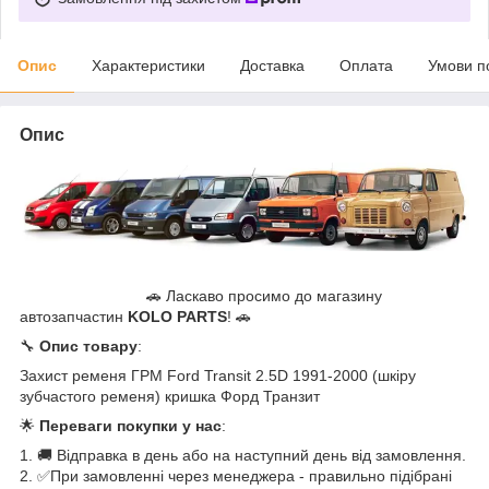
Опис
Характеристики
Доставка
Оплата
Умови п
Опис
🚗 Ласкаво просимо до магазину
автозапчастин
KOLO PARTS
! 🚗
🔧
Опис товару
:
Захист ременя ГРМ Ford Transit 2.5D 1991-2000 (шкіру
зубчастого ременя) кришка Форд Транзит
🌟
Переваги покупки у нас
:
1. 🚚 Відправка в день або на наступний день від замовлення.
2. ✅При замовленні через менеджера - правильно підібрані