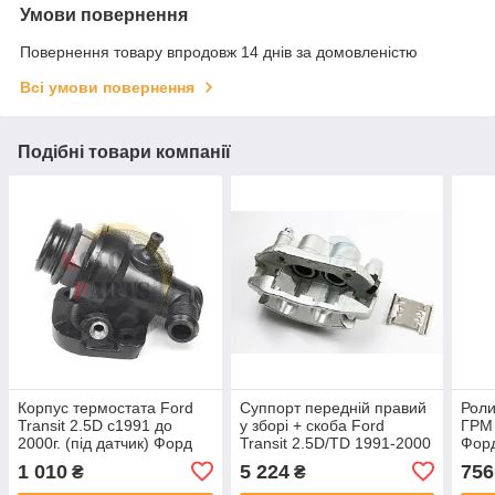
Умови повернення
Повернення товару впродовж 14 днів за домовленістю
Всі умови повернення
Подібні товари компанії
Корпус термостата Ford
Суппорт передній правий
Роли
Transit 2.5D с1991 до
у зборі + скоба Ford
ГРМ 
2000г. (під датчик) Форд
Transit 2.5D/TD 1991-2000
Форд
Транзит флянець
Форд Транзит напрямні +
на г
1 010
5 224
756
₴
₴
поршня
меха