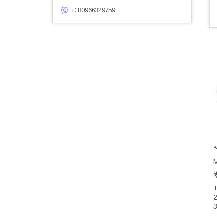
+380966329759
М
1
2
3