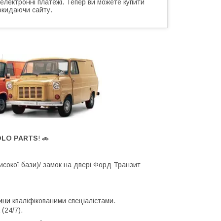
 електронні платежі. Тепер ви можете купити
окидаючи сайту.
OLO PARTS
! 🚗
високої бази)/ замок на двері Форд Транзит
ини
кваліфікованими спеціалістами.
(24/7).