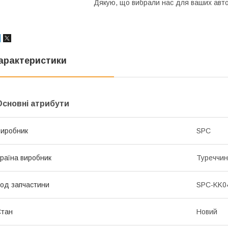
Дякую, що вибрали нас для ваших автозапча
арактеристики
Основні атрибути
иробник
SPC
раїна виробник
Туреччи
од запчастини
SPC-KK0
Стан
Новий