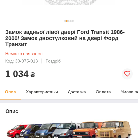
Замок задньої лівої двері Ford Transit 1986-
2000/ Замок двостулковий на двері Форд
Транзит
Немає в наявності
Код: 30-975-013
Роздріб
1 034
₴
Опис
Характеристики
Доставка
Оплата
Умови п
Опис