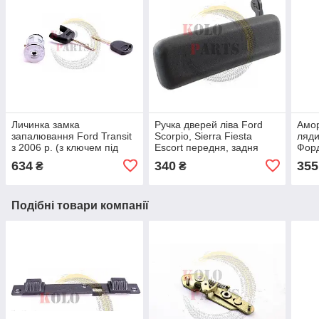
Личинка замка
Ручка дверей ліва Ford
Амор
запалювання Ford Transit
Scorpio, Sierra Fiesta
ляди
з 2006 р. (з ключем під
Escort передня, задня
Форд
іммобілайзер і звичайним)
зовнішня ліва Форд
елем
634
340
355
₴
₴
Форд Транзит
Скорпіо Сіера Ecкорт
Подібні товари компанії