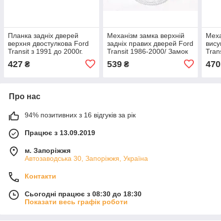
Планка задніх дверей
Механізм замка верхній
Меха
верхня двостулкова Ford
задніх правих дверей Ford
вису
Transit з 1991 до 2000г.
Transit 1986-2000/ Замок
Tran
Форд Транзит фіксатор на
на двері Форд Транзит
розс
427
539
470
₴
₴
двері (розпошна)
зсув
Про нас
94% позитивних з 16 відгуків за рік
Працює з 13.09.2019
м. Запоріжжя
Автозаводська 30, Запоріжжя, Україна
Контакти
Сьогодні працює з 08:30 до 18:30
Показати весь графік роботи