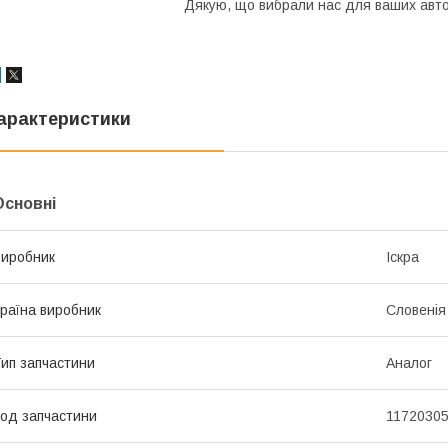
Дякую, що вибрали нас для ваших автозапча
арактеристики
Основні
иробник
Іскра
раїна виробник
Словенія
ип запчастини
Аналог
од запчастини
1172030