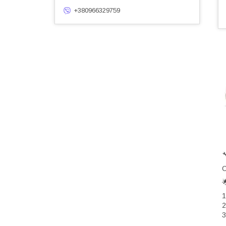
+380966329759
С
1
2
3