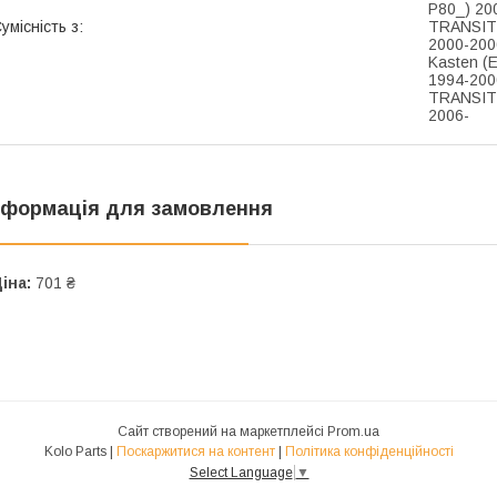
P80_) 20
умісність з:
TRANSIT 
2000-200
Kasten (
1994-200
TRANSIT
2006-
нформація для замовлення
іна:
701 ₴
Сайт створений на маркетплейсі
Prom.ua
Kolo Parts |
Поскаржитися на контент
|
Політика конфіденційності
Select Language
▼