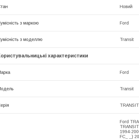
Стан
Новий
умісність з маркою
Ford
умісність з моделлю
Transit
Користувальницькі характеристики
Марка
Ford
Модель
Transit
ерія
TRANSIT 
Ford TRA
TRANSIT 
1994-200
FC_ _) 2