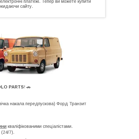
 електронні платежі. Тепер ви можете купити
окидаючи сайту.
OLO PARTS
! 🚗
свічка накала передпускова) Форд Транзит
ини
кваліфікованими спеціалістами.
(24/7).