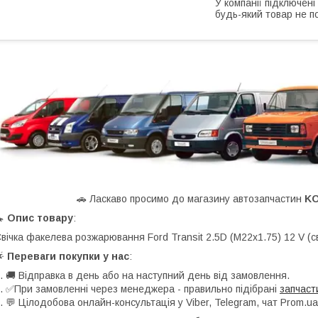
У компанії підключені
будь-який товар не п
🚗 Ласкаво просимо до магазину автозапчастин
K
🔧
Опис товару
:
вічка факелева розжарювання Ford Transit 2.5D (M22x1.75) 12 V (
🌟
Переваги покупки у нас
:
. 🚚 Відправка в день або на наступний день від замовлення.
. ✅При замовленні через менеджера - правильно підібрані
запчаст
. 💬 Цілодобова онлайн-консультація у Viber, Telegram, чат Prom.ua 