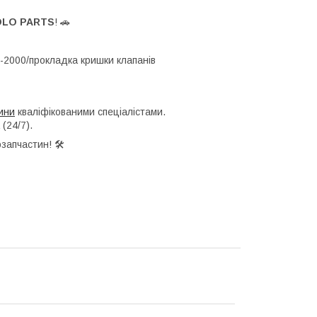
OLO PARTS
! 🚗
6-2000/прокладка кришки клапанів
ини
кваліфікованими спеціалістами.
(24/7).
стин! 🛠️