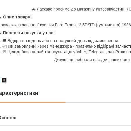
🚗 Ласкаво просимо до магазину автозапчастин
K
🔧
Опис товару
:
рокладка клапанної кришки Ford Transit 2.5D/TD (гума-метал) 198
🌟
Переваги покупки у нас
:
. 🚚 Відправка в день або на наступний день від замовлення.
. ✅При замовленні через менеджера - правильно підібрані
запчаст
. 💬 Цілодобова онлайн-консультація у Viber, Telegram, чат Prom.ua 
Дякую, що вибрали нас для ваших автозапча
арактеристики
Основні