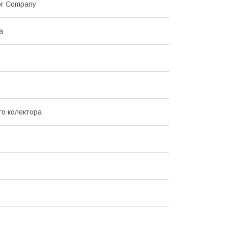
or Company
а
го колектора