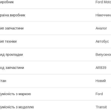
иробник
Ford Mot
раїна виробник
Німеччин
ип запчастини
Аналог
ип техніки
Автобус
ид прокладки
Випускно
од запчастини
AR839
Стан
Новий
умісність з маркою
Ford
умісність з моделлю
Transit