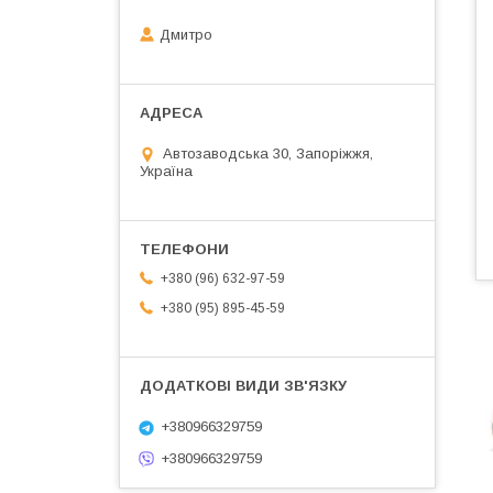
Дмитро
Автозаводська 30, Запоріжжя,
Україна
+380 (96) 632-97-59
+380 (95) 895-45-59
+380966329759
+380966329759