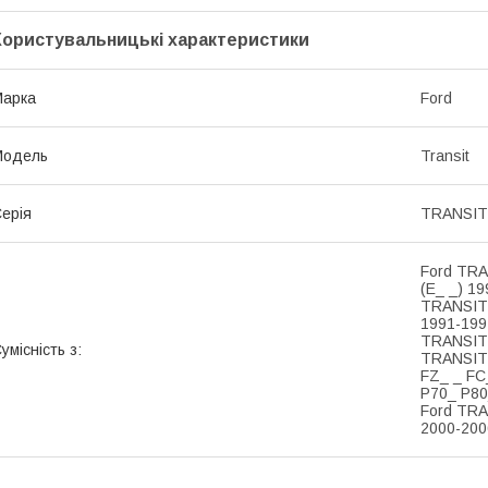
Користувальницькі характеристики
Марка
Ford
Модель
Transit
ерія
TRANSIT 
Ford TRA
(E_ _) 1
TRANSIT 
1991-199
TRANSIT 
умісність з:
TRANSIT 
FZ_ _ FC
P70_ P80
Ford TRA
2000-20