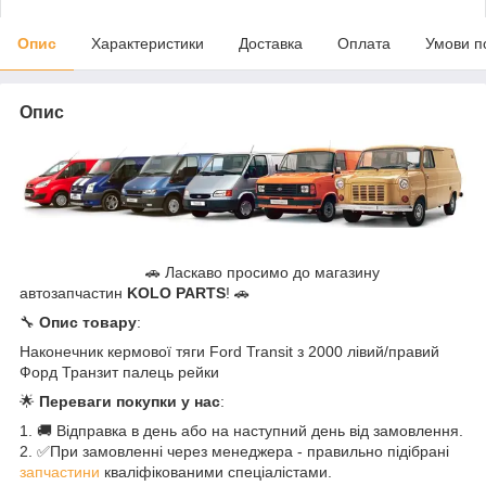
Опис
Характеристики
Доставка
Оплата
Умови п
Опис
🚗 Ласкаво просимо до магазину
автозапчастин
KOLO PARTS
! 🚗
🔧
Опис товару
:
Наконечник кермової тяги Ford Transit з 2000 лівий/правий
Форд Транзит палець рейки
🌟
Переваги покупки у нас
:
1. 🚚 Відправка в день або на наступний день від замовлення.
2. ✅При замовленні через менеджера - правильно підібрані
запчастини
кваліфікованими спеціалістами.