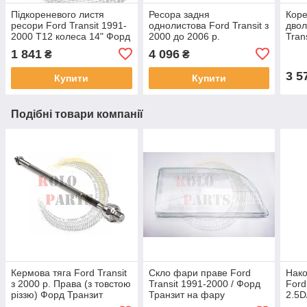
Підкореневого листя
Ресора задня
Коре
ресори Ford Transit 1991-
однолистова Ford Transit з
двол
2000 Т12 колеса 14" Форд
2000 до 2006 р.
Tran
Транзит ресора
(корочена) Форд Транзит
Форд
1 841
4 096
₴
₴
посилення (підресорник)
лист ресори кореної
ресо
3 5
Купити
Купити
Подібні товари компанії
Кермова тяга Ford Transit
Скло фари праве Ford
Нако
з 2000 р. Права (з товстою
Transit 1991-2000 / Форд
Ford
різзю) Форд Транзит
Транзит на фару
2.5D
цибулина кермової рейки
пале