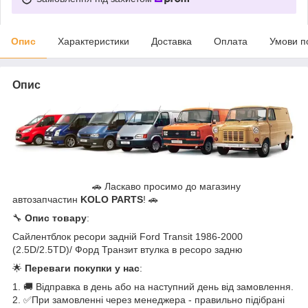
Опис
Характеристики
Доставка
Оплата
Умови п
Опис
🚗 Ласкаво просимо до магазину
автозапчастин
KOLO PARTS
! 🚗
🔧
Опис товару
:
Сайлентблок ресори задній Ford Transit 1986-2000
(2.5D/2.5TD)/ Форд Транзит втулка в ресоро задню
🌟
Переваги покупки у нас
:
1. 🚚 Відправка в день або на наступний день від замовлення.
2. ✅При замовленні через менеджера - правильно підібрані