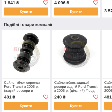
Транзит ресора
(корочена) Форд Транзит
Форд
1 841
4 096
₴
₴
посилення (підресорник)
лист ресори кореної
ресо
3 5
Купити
Купити
Подібні товари компанії
Сайлентблок сережки
Сайлентблок задньої
Сайл
Ford Transit з 2006 р.
ресори задній Ford Transit
задн
(задній рессори в
з 2006 р. (цільний) Форд
2006
сережки, вухо) Форд
Транзит втулка ресорна
Тран
481
240
481
₴
₴
Транзит
ззаду
зад
Купити
Купити